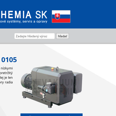
0105
nízkymi
retržitý
j je len
ry radia