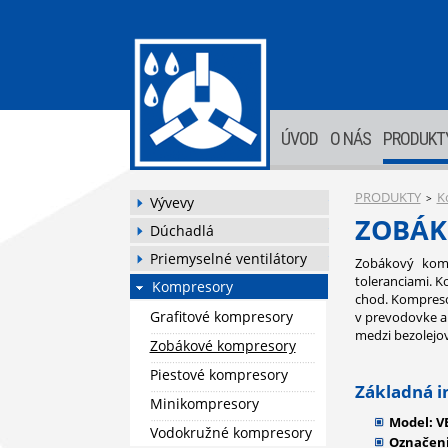
ÚVOD
O NÁS
PRODUKT
PRODUKTY
K
>
Vývevy
ZOBÁK
Dúchadlá
Priemyselné ventilátory
Zobákový komp
toleranciami. K
Kompresory
chod. Kompresor
Grafitové kompresory
v prevodovke a
medzi bezolejo
Zobákové kompresory
Piestové kompresory
Základná i
Minikompresory
Model: V
Vodokružné kompresory
Označeni