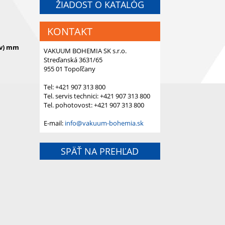
ŽIADOST O KATALÓG
KONTAKT
x v) mm
VAKUUM BOHEMIA SK s.r.o.
Streďanská 3631/65
955 01 Topoľčany
Tel: +421 907 313 800
Tel. servis technici: +421 907 313 800
Tel. pohotovost: +421 907 313 800
E-mail:
info@vakuum-bohemia.sk
SPÄŤ NA PREHĽAD