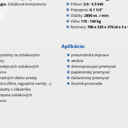
gia
: Zobákové kompresory
Príkon:
3,0 - 5,5 kW
Pripojenie:
G 1 1/2"
Otáčky:
2850 ot. / min
Váha:
110 - 140 kg
Rozmery:
780 x 525 x 370 (d x š 
Aplikácie:
systémy sa zobákovými
pneumatická doprava
ry
aerácia
zolejových zobákových
drevospracujúci priemysel
orov
papierenský priemysel
radných dielov predaj
tlačiarenský priemysel
va (filtre, regulačné ventily ...)
životné prostredie
zásahy u zákazníka
 repase zobákových
orov