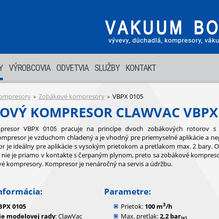
Y
VÝROBCOVIA
ODVETVIA
SLUŽBY
KONTAKT
ompresory
Zobákové kompresory
VBPX 0105
>
>
OVÝ KOMPRESOR CLAWVAC VBPX 
resor VBPX 0105 pracuje na princípe dvoch zobákových rotorov s 
ompresor je vzduchom chladený a je vhodný pre priemyselné aplikácie a nep
 je ideálny pre aplikácie s vysokým prietokom a pretlakom max. 2 bary. Ole
 nie je priamo v kontakte s čerpaným plynom, preto sa zobákové kompreso
vé kompresory. Kompresor je nenáročný na servis a údržbu.
nformácia:
Parametre:
3
BPX 0105
Prietok:
100 m
/h
e modelovej rady
: ClawVac
Max. pretlak:
2,2 bar
(g)