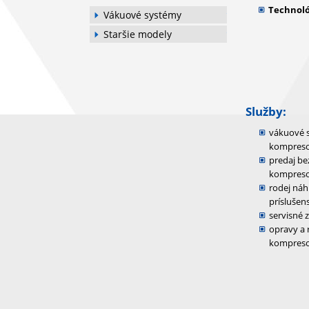
Technoló
Vákuové systémy
Staršie modely
Služby:
vákuové 
kompreso
predaj be
kompres
rodej náh
príslušenst
servisné 
opravy a
kompres